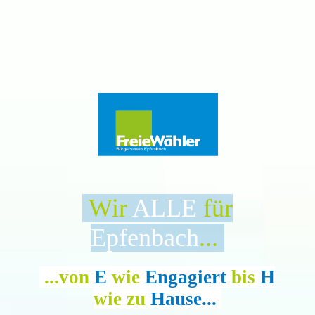
Wir
ALLE
für
Epfenbach
...
.
...von
E
wie
Engagiert
bis
H
wie zu
Hause...
.